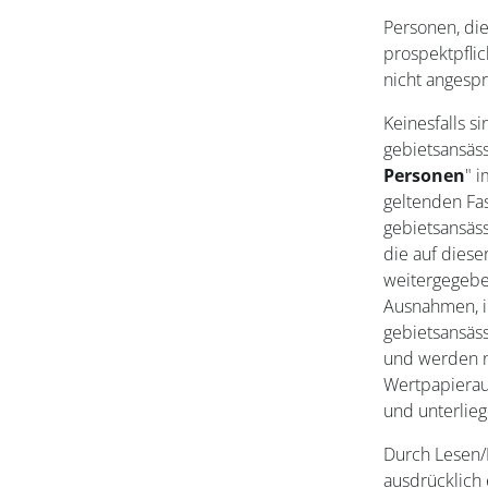
Personen, die
prospektpfli
nicht angesp
Keinesfalls s
gebietsansäs
Personen
" i
geltenden Fas
gebietsansäss
die auf diese
weitergegebe
Ausnahmen, i
gebietsansäs
und werden n
Wertpapierauf
und unterlie
Durch Lesen/
ausdrücklich 