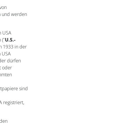
 von
en und werden
en USA
 ("
U.S.-
on 1933 in der
n USA
der dürfen
t oder
immten
tpapiere sind
registriert,
nden