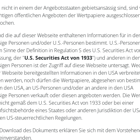
 nicht in einem der Angebotsstaaten gebietsansässig sind, sind
chtigen öffentlichen Angeboten der Wertpapiere ausgeschloss
rochen.
ind die auf dieser Webseite enthaltenen Informationen für in d
sige Personen und/oder U.S.-Personen bestimmt. U.S.-Personen
m Sinne der Definition in Regulation S des U.S. Securities Act v
sung, der "
U.S. Securities Act von 1933
") und anderen in de
igen Personen ist der Zugriff auf diese Webseite untersagt. We
r Webseite bereitgestellten Informationen in den USA verbreite
n werden, noch dürfen die Wertpapiere, abgesehen von best
n den USA, an US-Personen und/oder an andere in den USA
sige Personen verkauft oder diesen angeboten werden. Die Wer
icht gemäß dem U.S. Securities Act von 1933 oder bei einer
sichtsbehörde eines Staates oder anderen Jurisdiktion der USA 
gen US-steuerrechtlichen Regelungen.
Download des Dokuments erklären Sie sich mit dem Vorstehe
einverstanden.