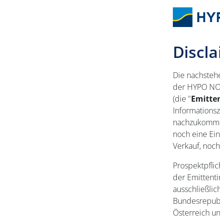
Discl
Die nachsteh
der HYPO NOE
(die "
Emitte
Informations
nachzukommen 
noch eine Ei
Verkauf, noc
Prospektpflic
der Emittenti
ausschließlic
Bundesrepubl
Österreich un