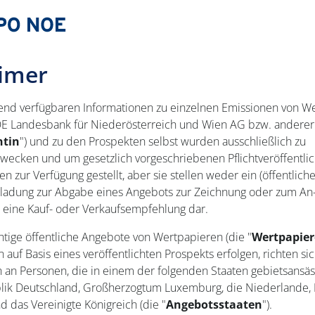
aimer
end verfügbaren Informationen zu einzelnen Emissionen von W
 Landesbank für Niederösterreich und Wien AG bzw. anderer
ntin
") und zu den Prospekten selbst wurden ausschließlich zu
zwecken und um gesetzlich vorgeschriebenen Pflichtveröffentli
zur Verfügung gestellt, aber sie stellen weder ein (öffentlich
nladung zur Abgabe eines Angebots zur Zeichnung oder zum An
h eine Kauf- oder Verkaufsempfehlung dar.
htige öffentliche Angebote von Wertpapieren (die "
Wertpapier
n auf Basis eines veröffentlichten Prospekts erfolgen, richten si
h an Personen, die in einem der folgenden Staaten gebietsansäss
ik Deutschland, Großherzogtum Luxemburg, die Niederlande, 
d das Vereinigte Königreich (die "
Angebotsstaaten
").