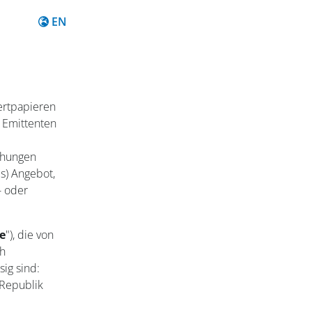
Content in English
EN
ertpapieren
 Emittenten
chungen
es) Angebot,
- oder
e
"), die von
ch
ig sind:
Republik