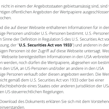
 nicht in einem der Angebotsstaaten gebietsansässig sind, sind
chtigen öffentlichen Angeboten der Wertpapiere ausgeschloss
rochen.
ind die auf dieser Webseite enthaltenen Informationen für in d
sige Personen und/oder U.S.-Personen bestimmt. U.S.-Personen
m Sinne der Definition in Regulation S des U.S. Securities Act v
sung, der "
U.S. Securities Act von 1933
") und anderen in de
igen Personen ist der Zugriff auf diese Webseite untersagt. We
r Webseite bereitgestellten Informationen in den USA verbreite
n werden, noch dürfen die Wertpapiere, abgesehen von best
n den USA, an US-Personen und/oder an andere in den USA
sige Personen verkauft oder diesen angeboten werden. Die Wer
icht gemäß dem U.S. Securities Act von 1933 oder bei einer
sichtsbehörde eines Staates oder anderen Jurisdiktion der USA 
gen US-steuerrechtlichen Regelungen.
Download des Dokuments erklären Sie sich mit dem Vorstehe
einverstanden.