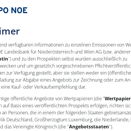
aimer
end verfügbaren Informationen zu einzelnen Emissionen von W
 Landesbank für Niederösterreich und Wien AG bzw. anderer
ntin
") und zu den Prospekten selbst wurden ausschließlich zu
zwecken und um gesetzlich vorgeschriebenen Pflichtveröffentli
zur Verfügung gestellt, aber sie stellen weder ein (öffentlich
nladung zur Abgabe eines Angebots zur Zeichnung oder zum An
h eine Kauf- oder Verkaufsempfehlung dar.
htige öffentliche Angebote von Wertpapieren (die "
Wertpapier
n auf Basis eines veröffentlichten Prospekts erfolgen, richten si
h an Personen, die in einem der folgenden Staaten gebietsansäss
ik Deutschland, Großherzogtum Luxemburg, die Niederlande, 
d das Vereinigte Königreich (die "
Angebotsstaaten
").