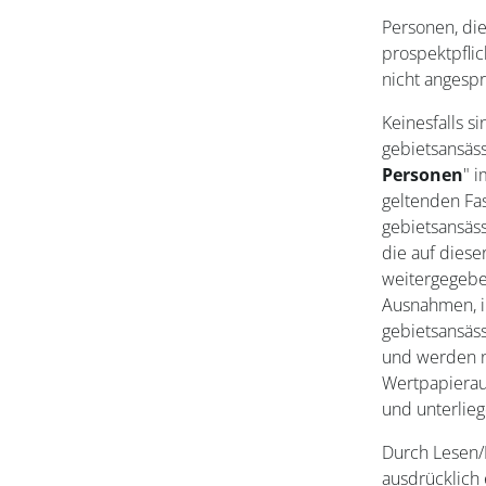
Personen, die
prospektpfli
nicht angesp
Keinesfalls s
gebietsansäs
Personen
" i
geltenden Fas
gebietsansäss
die auf diese
weitergegebe
Ausnahmen, i
gebietsansäs
und werden n
Wertpapierauf
und unterlie
Durch Lesen/
ausdrücklich 