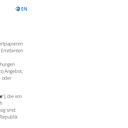
Content in English
EN
ertpapieren
 Emittenten
chungen
es) Angebot,
- oder
e
"), die von
ch
ig sind:
Republik