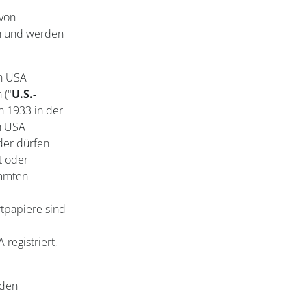
 von
en und werden
en USA
 ("
U.S.-
on 1933 in der
n USA
der dürfen
t oder
immten
tpapiere sind
registriert,
nden