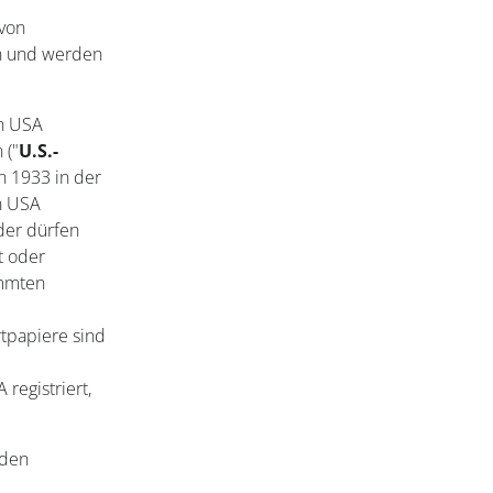
 von
en und werden
en USA
 ("
U.S.-
on 1933 in der
n USA
der dürfen
t oder
immten
tpapiere sind
registriert,
nden