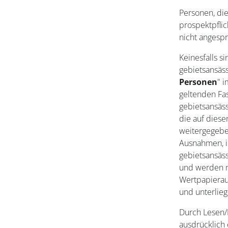
Personen, die
prospektpfli
nicht angesp
Keinesfalls s
gebietsansäs
Personen
" i
geltenden Fas
gebietsansäss
die auf diese
weitergegebe
Ausnahmen, i
gebietsansäs
und werden n
Wertpapierauf
und unterlie
Durch Lesen/
ausdrücklich 