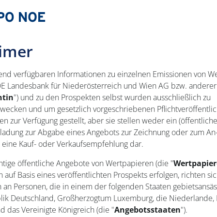
aimer
end verfügbaren Informationen zu einzelnen Emissionen von W
 Landesbank für Niederösterreich und Wien AG bzw. anderer
ntin
") und zu den Prospekten selbst wurden ausschließlich zu
zwecken und um gesetzlich vorgeschriebenen Pflichtveröffentli
zur Verfügung gestellt, aber sie stellen weder ein (öffentlich
nladung zur Abgabe eines Angebots zur Zeichnung oder zum An
h eine Kauf- oder Verkaufsempfehlung dar.
htige öffentliche Angebote von Wertpapieren (die "
Wertpapier
n auf Basis eines veröffentlichten Prospekts erfolgen, richten si
h an Personen, die in einem der folgenden Staaten gebietsansäss
ik Deutschland, Großherzogtum Luxemburg, die Niederlande, 
d das Vereinigte Königreich (die "
Angebotsstaaten
").