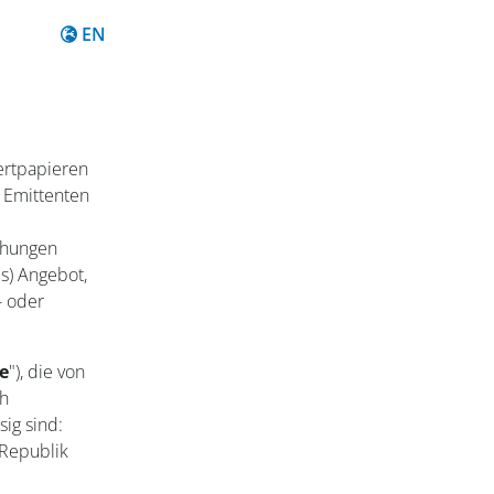
Content in English
EN
ertpapieren
 Emittenten
chungen
es) Angebot,
- oder
e
"), die von
ch
ig sind:
Republik