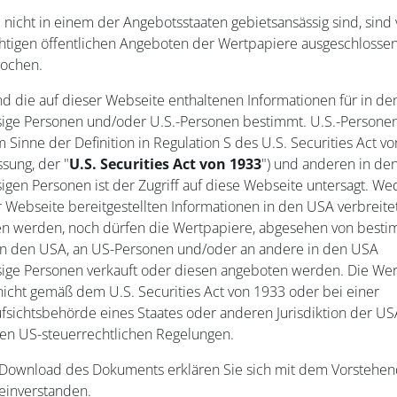
 nicht in einem der Angebotsstaaten gebietsansässig sind, sind
chtigen öffentlichen Angeboten der Wertpapiere ausgeschloss
rochen.
ind die auf dieser Webseite enthaltenen Informationen für in d
sige Personen und/oder U.S.-Personen bestimmt. U.S.-Personen
m Sinne der Definition in Regulation S des U.S. Securities Act v
sung, der "
U.S. Securities Act von 1933
") und anderen in de
igen Personen ist der Zugriff auf diese Webseite untersagt. We
r Webseite bereitgestellten Informationen in den USA verbreite
n werden, noch dürfen die Wertpapiere, abgesehen von best
n den USA, an US-Personen und/oder an andere in den USA
sige Personen verkauft oder diesen angeboten werden. Die Wer
icht gemäß dem U.S. Securities Act von 1933 oder bei einer
sichtsbehörde eines Staates oder anderen Jurisdiktion der USA 
gen US-steuerrechtlichen Regelungen.
Download des Dokuments erklären Sie sich mit dem Vorstehe
einverstanden.