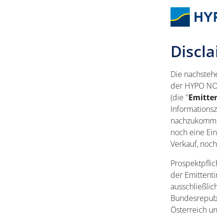
Discl
Die nachsteh
der HYPO NOE
(die "
Emitte
Informations
nachzukommen 
noch eine Ei
Verkauf, noc
Prospektpflic
der Emittenti
ausschließlic
Bundesrepubl
Österreich un