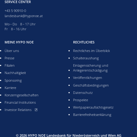
SERVICE CENTER
+43 5 90910-0
landesbank@hyponoe.at
Montag bis Donnerstag acht bis 17 Uhr
Mo – Do 8 – 17 Uhr
Freitag acht bis 16 Uhr
Fr 8 – 16 Uhr
MEINE HYPO NOE
RECHTLICHES
Über uns
Rechtliches im Überblick
Presse
Schalteraushang
Filialen
Einlagensicherung und
Anlegerentschädigung
Nachhaltigkeit
Veröffentlichungen
Sponsoring
Geschäftsbedingungen
Karriere
Datenschutz
Konzerngesellschaften
Prospekte
Financial Institutions
Wertpapieraufsichtsgesetz
, öffnet neues Fenster
Investor Relations
Barrierefreiheitserklärung
© 2026
HYPO NOE Landesbank für Niederösterreich und Wien AG