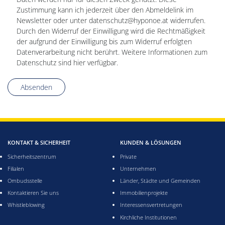
Zustimmung kann ich jederzeit über den Abmeldelink im
Newsletter oder unter datenschutz@hyponoe.at widerrufen.
Durch den Widerruf der Einwilligung wird die Rechtmäßigkeit
der aufgrund der Einwilligung bis zum Widerruf erfolgten
Datenverarbeitung nicht berührt. Weitere Informationen zum
Datenschutz sind hier verfügbar.
Absenden
KONTAKT & SICHERHEIT
KUNDEN & LÖSUNGEN
Sicherheitszentrum
Private
Filialen
Unternehmen
Ombudsstelle
Länder, Städte und Gemeinden
Kontaktieren Sie uns
Immobilienprojekte
Whistleblowing
Interessensvertretungen
Kirchliche Institutionen