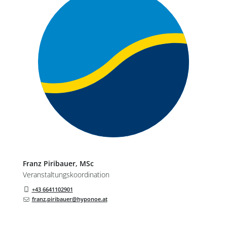
Franz
Piribauer
, MSc
Veranstaltungskoordination
+43 6641102901
franz.piribauer@hyponoe.at