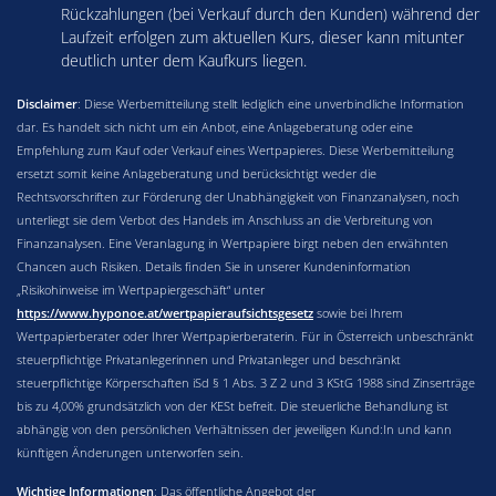
Rückzahlungen (bei Verkauf durch den Kunden) während der
Laufzeit erfolgen zum aktuellen Kurs, dieser kann mitunter
deutlich unter dem Kaufkurs liegen.
Disclaimer
: Diese Werbemitteilung stellt lediglich eine unverbindliche Information
dar. Es handelt sich nicht um ein Anbot, eine Anlageberatung oder eine
Empfehlung zum Kauf oder Verkauf eines Wertpapieres. Diese Werbemitteilung
ersetzt somit keine Anlageberatung und berücksichtigt weder die
Rechtsvorschriften zur Förderung der Unabhängigkeit von Finanzanalysen, noch
unterliegt sie dem Verbot des Handels im Anschluss an die Verbreitung von
Finanzanalysen. Eine Veranlagung in Wertpapiere birgt neben den erwähnten
Chancen auch Risiken. Details finden Sie in unserer Kundeninformation
„Risikohinweise im Wertpapiergeschäft“ unter
https://www.hyponoe.at/wertpapieraufsichtsgesetz
sowie bei Ihrem
Wertpapierberater oder Ihrer Wertpapierberaterin. Für in Österreich unbeschränkt
steuerpflichtige Privatanlegerinnen und Privatanleger und beschränkt
steuerpflichtige Körperschaften iSd § 1 Abs. 3 Z 2 und 3 KStG 1988 sind Zinserträge
bis zu 4,00% grundsätzlich von der KESt befreit. Die steuerliche Behandlung ist
abhängig von den persönlichen Verhältnissen der jeweiligen Kund:In und kann
künftigen Änderungen unterworfen sein.
Wichtige Informationen
: Das öffentliche Angebot der