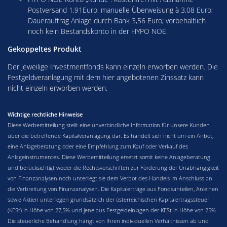
Postversand 1,91Euro; manuelle Überweisung à 3,08 Euro;
Dauerauftrag Anlage durch Bank 3,56 Euro; vorbehaltlich
noch kein Bestandskonto in der HYPO NOE.
Gekoppeltes Produkt
Der jeweilige Investmentfonds kann einzeln erworben werden. Die
Festgeldveranlagung mit dem hier angebotenen Zinssatz kann
nicht einzeln erworben werden.
Wichtige rechtliche Hinweise
Diese Werbemitteilung stellt eine unverbindliche Information für unsere Kunden
über die betreffende Kapitalveranlagung dar. Es handelt sich nicht um ein Anbot,
eine Anlageberatung oder eine Empfehlung zum Kauf oder Verkauf des
Anlageinstrumentes. Diese Werbemitteilung ersetzt somit keine Anlageberatung
und berücksichtigt weder die Rechtsvorschriften zur Förderung der Unabhängigkeit
von Finanzanalysen noch unterliegt sie dem Verbot des Handels im Anschluss an
die Verbreitung von Finanzanalysen. Die Kapitalerträge aus Fondsanteilen, Anleihen
sowie Aktien unterliegen grundsätzlich der österreichischen Kapitalertragssteuer
(KESt) in Höhe von 27,5% und jene aus Festgeldeinlagen der KESt in Höhe von 25%.
Die steuerliche Behandlung hängt von Ihren individuellen Verhältnissen ab und