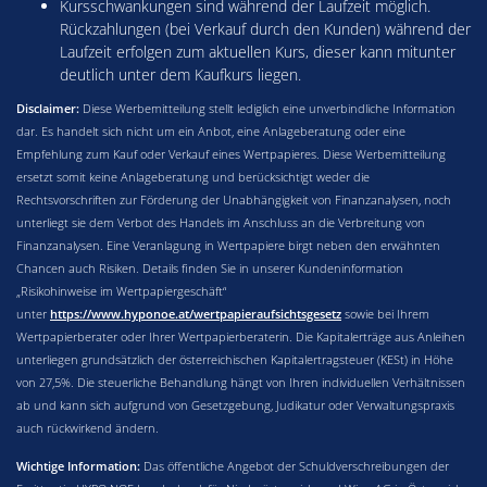
Kursschwankungen sind während der Laufzeit möglich.
Rückzahlungen (bei Verkauf durch den Kunden) während der
Laufzeit erfolgen zum aktuellen Kurs, dieser kann mitunter
deutlich unter dem Kaufkurs liegen.
Disclaimer:
Diese Werbemitteilung stellt lediglich eine unverbindliche Information
dar. Es handelt sich nicht um ein Anbot, eine Anlageberatung oder eine
Empfehlung zum Kauf oder Verkauf eines Wertpapieres. Diese Werbemitteilung
ersetzt somit keine Anlageberatung und berücksichtigt weder die
Rechtsvorschriften zur Förderung der Unabhängigkeit von Finanzanalysen, noch
unterliegt sie dem Verbot des Handels im Anschluss an die Verbreitung von
Finanzanalysen. Eine Veranlagung in Wertpapiere birgt neben den erwähnten
Chancen auch Risiken. Details finden Sie in unserer Kundeninformation
„Risikohinweise im Wertpapiergeschäft“
unter
https://www.hyponoe.at/wertpapieraufsichtsgesetz
sowie bei Ihrem
Wertpapierberater oder Ihrer Wertpapierberaterin. Die Kapitalerträge aus Anleihen
unterliegen grundsätzlich der österreichischen Kapitalertragsteuer (KESt) in Höhe
von 27,5%. Die steuerliche Behandlung hängt von Ihren individuellen Verhältnissen
ab und kann sich aufgrund von Gesetzgebung, Judikatur oder Verwaltungspraxis
auch rückwirkend ändern.
Wichtige Information:
Das öffentliche Angebot der Schuldverschreibungen der