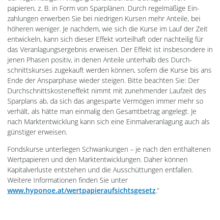
papieren, z. B. in Form von Spar­plänen. Durch regel­mäßige Ein­
zahlungen erwerben Sie bei niedrigen Kursen mehr Anteile, bei
höheren weniger. Je nachdem, wie sich die Kurse im Lauf der Zeit
ent­wickeln, kann sich dieser Effekt vorteil­haft oder nach­teilig für
das Ver­anlagungs­ergebnis erweisen. Der Effekt ist ins­beson­dere in
jenen Phasen positiv, in denen An­teile unter­halb des Durch­
schnitts­kurses zu­ge­kauft werden können, sofern die Kurse bis ans
Ende der Anspar­phase wieder steigen. Bitte beachten Sie: Der
Durch­schnitts­kosten­effekt nimmt mit zu­nehmen­der Lauf­zeit des
Spar­plans ab, da sich das an­ge­sparte Ver­mögen immer mehr so
ver­hält, als hätte man ein­malig den Gesamt­betrag angelegt. Je
nach Markt­ent­wicklung kann sich eine Ein­mal­veran­lagung auch als
günstiger er­weisen.
Fondskurse unterliegen Schwankungen – je nach den enthaltenen
Wertpapieren und den Marktentwicklungen. Daher können
Kapitalverluste entstehen und die Ausschüttungen entfallen.
Weitere Informationen finden Sie unter
www.hyponoe.at/wertpapieraufsichtsgesetz
.“