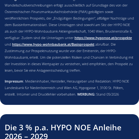
Wandelschuldverschreibungen erfolgt ausschließlich auf Grundlage des von der
Österreichischen Finanzmarktaufsichtsbehörde (FMA) gebilligten sowie
veröffentlichten Prospekts, der „Endgültigen Bedingungen“, allfälliger Nachträge und
dem Basisinformationsblatt. Diese Unterlagen sind sowohl am Sitz der HYPO NOE
als auch der HYPO-Wohnbaubank Aktiengesellschaft, 1040 Wien, Brucknerstraße 8,
verfügbar. Zudem sind die Unterlagen unter
https://www.hyponoe.at/prospekte
und
https://www.hypo-wohnbaubank.at/Basisprospekt
abrufbar. Die
Zustimmung zur Prospektnutzung wurde von der Emittentin, der HYPO-
Wohnbaubank, erteilt. Um die potenziellen Risiken und Chancen in Verbindung mit
der Investition in dieses Wertpapier zu verstehen, wird empfohlen, den Prospekt zu
lesen, bevor Sie eine Anlageentscheidung treffen.
Impressum
: Medieninhaber, Hersteller, Herausgeber und Redaktion: HYPO NOE
Landesbank für Niederösterreich und Wien AG, Hypogasse 1, 3100 St. Pölten,
erstellt. Irrtümer und Druckfehler vorbehalten.
WERBUNG:
Stand 05/2026
Die 3 % p.a. HYPO NOE Anleihe
2026 – 2029