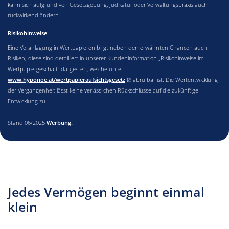
kann sich aufgrund von Gesetzgebung, Judikatur oder Verwaltungspraxis auch
rückwirkend ändern.
Risikohinweise
Eine Veranlagung in Wertpapieren birgt neben den erwähnten Chancen auch
Risiken; diese sind detailliert in unserer Kundeninformation „Risikohinweise im
Wertpapiergeschäft“ dargestellt, welche unter
, öffnet neues Fenster
www.hyponoe.at/wertpapieraufsichtsgesetz
abrufbar ist. Die Wertentwicklung
der Vergangenheit lässt keine verlässlichen Rückschlüsse auf die zukünftige
Entwicklung zu.
Stand 06/2025
Werbung.
Jedes Vermögen beginnt einmal
klein