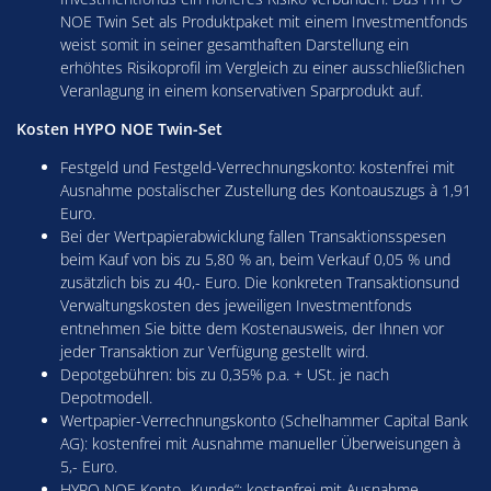
NOE Twin Set als Produktpaket mit einem Investmentfonds
weist somit in seiner gesamthaften Darstellung ein
erhöhtes Risikoprofil im Vergleich zu einer ausschließlichen
Veranlagung in einem konservativen Sparprodukt auf.
Kosten HYPO NOE Twin-Set
Festgeld und Festgeld-Verrechnungskonto: kostenfrei mit
Ausnahme postalischer Zustellung des Kontoauszugs à 1,91
Euro.
Bei der Wertpapierabwicklung fallen Transaktionsspesen
beim Kauf von bis zu 5,80 % an, beim Verkauf 0,05 % und
zusätzlich bis zu 40,- Euro. Die konkreten Transaktionsund
Verwaltungskosten des jeweiligen Investmentfonds
entnehmen Sie bitte dem Kostenausweis, der Ihnen vor
jeder Transaktion zur Verfügung gestellt wird.
Depotgebühren: bis zu 0,35% p.a. + USt. je nach
Depotmodell.
Wertpapier-Verrechnungskonto (Schelhammer Capital Bank
AG): kostenfrei mit Ausnahme manueller Überweisungen à
5,- Euro.
HYPO NOE Konto „Kunde“: kostenfrei mit Ausnahme