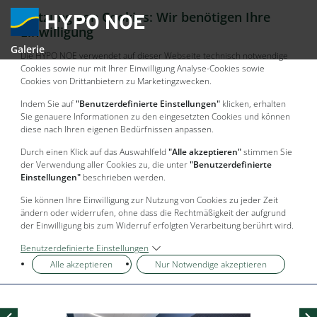
Nutzung von Cookies: Wir benötigen Ihre
Einwilligung
Galerie
Die HYPO NOE verwendet auf dieser Webseite technisch notwendige
Cookies sowie nur mit Ihrer Einwilligung Analyse-Cookies sowie
Cookies von Drittanbietern zu Marketingzwecken.
Indem Sie auf
"Benutzerdefinierte Einstellungen"
klicken, erhalten
Sie genauere Informationen zu den eingesetzten Cookies und können
diese nach Ihren eigenen Bedürfnissen anpassen.
Durch einen Klick auf das Auswahlfeld
"Alle akzeptieren"
stimmen Sie
der Verwendung aller Cookies zu, die unter
"Benutzerdefinierte
Einstellungen"
beschrieben werden.
Sie können Ihre Einwilligung zur Nutzung von Cookies zu jeder Zeit
ändern oder widerrufen, ohne dass die Rechtmäßigkeit der aufgrund
der Einwilligung bis zum Widerruf erfolgten Verarbeitung berührt wird.
Benutzerdefinierte Einstellungen
Alle akzeptieren
Nur Notwendige akzeptieren
Vorheriges Bild
Nä