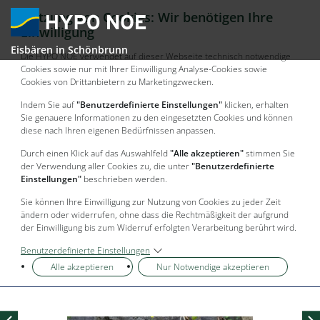
Nutzung von Cookies: Wir benötigen Ihre
Einwilligung
Eisbären in Schönbrunn
Die HYPO NOE verwendet auf dieser Webseite technisch notwendige
Cookies sowie nur mit Ihrer Einwilligung Analyse-Cookies sowie
Cookies von Drittanbietern zu Marketingzwecken.
Indem Sie auf
"Benutzerdefinierte Einstellungen"
klicken, erhalten
Sie genauere Informationen zu den eingesetzten Cookies und können
diese nach Ihren eigenen Bedürfnissen anpassen.
Durch einen Klick auf das Auswahlfeld
"Alle akzeptieren"
stimmen Sie
der Verwendung aller Cookies zu, die unter
"Benutzerdefinierte
Einstellungen"
beschrieben werden.
Sie können Ihre Einwilligung zur Nutzung von Cookies zu jeder Zeit
ändern oder widerrufen, ohne dass die Rechtmäßigkeit der aufgrund
der Einwilligung bis zum Widerruf erfolgten Verarbeitung berührt wird.
Benutzerdefinierte Einstellungen
Alle akzeptieren
Nur Notwendige akzeptieren
Vorheriges Bild
Nä