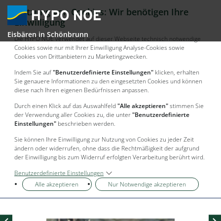
Nutzung von Cookies: Wir benötigen Ihre
Einwilligung
Eisbären in Schönbrunn
Die HYPO NOE verwendet auf dieser Webseite technisch notwendige
Cookies sowie nur mit Ihrer Einwilligung Analyse-Cookies sowie
Cookies von Drittanbietern zu Marketingzwecken.
Indem Sie auf
"Benutzerdefinierte Einstellungen"
klicken, erhalten
Sie genauere Informationen zu den eingesetzten Cookies und können
diese nach Ihren eigenen Bedürfnissen anpassen.
Durch einen Klick auf das Auswahlfeld
"Alle akzeptieren"
stimmen Sie
der Verwendung aller Cookies zu, die unter
"Benutzerdefinierte
Einstellungen"
beschrieben werden.
Sie können Ihre Einwilligung zur Nutzung von Cookies zu jeder Zeit
ändern oder widerrufen, ohne dass die Rechtmäßigkeit der aufgrund
der Einwilligung bis zum Widerruf erfolgten Verarbeitung berührt wird.
Benutzerdefinierte Einstellungen
Alle akzeptieren
Nur Notwendige akzeptieren
Vorheriges Bild
Nä