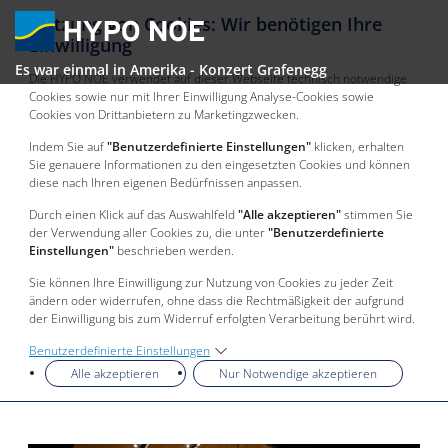
Nutzung von Cookies: Wir benötigen Ihre
Einwilligung
Es war einmal in Amerika - Konzert Grafenegg
Die HYPO NOE verwendet auf dieser Webseite technisch notwendige
Cookies sowie nur mit Ihrer Einwilligung Analyse-Cookies sowie
Cookies von Drittanbietern zu Marketingzwecken.
Indem Sie auf
"Benutzerdefinierte Einstellungen"
klicken, erhalten
Sie genauere Informationen zu den eingesetzten Cookies und können
diese nach Ihren eigenen Bedürfnissen anpassen.
Durch einen Klick auf das Auswahlfeld
"Alle akzeptieren"
stimmen Sie
der Verwendung aller Cookies zu, die unter
"Benutzerdefinierte
Einstellungen"
beschrieben werden.
Sie können Ihre Einwilligung zur Nutzung von Cookies zu jeder Zeit
ändern oder widerrufen, ohne dass die Rechtmäßigkeit der aufgrund
der Einwilligung bis zum Widerruf erfolgten Verarbeitung berührt wird.
Benutzerdefinierte Einstellungen
Alle akzeptieren
Nur Notwendige akzeptieren