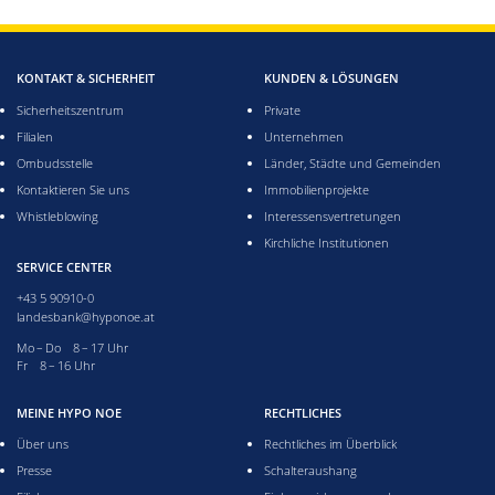
KONTAKT & SICHERHEIT
KUNDEN & LÖSUNGEN
Sicherheitszentrum
Private
Filialen
Unternehmen
Ombudsstelle
Länder, Städte und Gemeinden
Kontaktieren Sie uns
Immobilienprojekte
Whistleblowing
Interessensvertretungen
Kirchliche Institutionen
SERVICE CENTER
+43 5 90910-0
landesbank@hyponoe.at
Montag bis Donnerstag acht bis 17 Uhr
Mo – Do 8 – 17 Uhr
Freitag acht bis 16 Uhr
Fr 8 – 16 Uhr
MEINE HYPO NOE
RECHTLICHES
Über uns
Rechtliches im Überblick
Presse
Schalteraushang