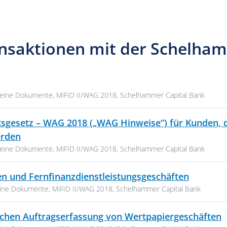
nsaktionen mit der Schelham
, 612 KB
rien:
meine Dokumente
,
MiFID II/WAG 2018
,
Schelhammer Capital Bank
gesetz – WAG 2018 („WAG Hinweise“) für Kunden, d
PDF, 260 KB
erden
rien:
meine Dokumente
,
MiFID II/WAG 2018
,
Schelhammer Capital Bank
PDF, 119
en und Fernfinanzdienstleistungsgeschäften
en:
eine Dokumente
,
MiFID II/WAG 2018
,
Schelhammer Capital Bank
P
chen Auftragserfassung von Wertpapiergeschäften