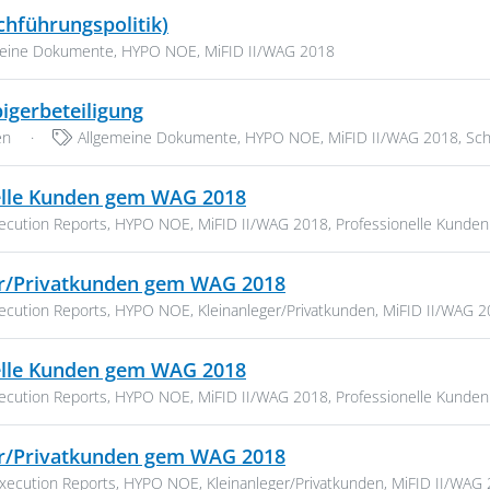
PDF, 265 KB
hführungspolitik)
rien:
meine Dokumente
,
HYPO NOE
,
MiFID II/WAG 2018
PDF, 150 KB
igerbeteiligung
Kategorien:
en
·
Allgemeine Dokumente
,
HYPO NOE
,
MiFID II/WAG 2018
,
Sch
PDF, 622 KB
nelle Kunden gem WAG 2018
en:
ecution Reports
,
HYPO NOE
,
MiFID II/WAG 2018
,
Professionelle Kunden
PDF, 669 KB
ger/Privatkunden gem WAG 2018
en:
ecution Reports
,
HYPO NOE
,
Kleinanleger/Privatkunden
,
MiFID II/WAG 2
PDF, 622 KB
nelle Kunden gem WAG 2018
en:
ecution Reports
,
HYPO NOE
,
MiFID II/WAG 2018
,
Professionelle Kunden
PDF, 791 KB
ger/Privatkunden gem WAG 2018
rien:
xecution Reports
,
HYPO NOE
,
Kleinanleger/Privatkunden
,
MiFID II/WAG