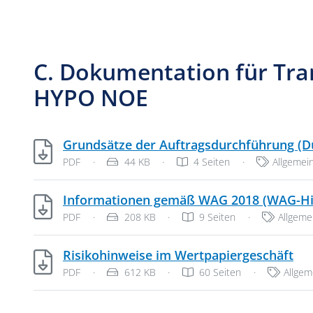
C. Dokumentation für Tra
HYPO NOE
Grundsätze der Auftragsdurchführung (Dur
Dateityp: PDF-Dokument
Dateigröße:
Kategorie
PDF
·
44 KB
·
4 Seiten
·
Allgeme
Informationen gemäß WAG 2018 (WAG-Hin
Dateityp: PDF-Dokument
Dateigröße:
Kategori
PDF
·
208 KB
·
9 Seiten
·
Allgem
PDF
Risikohinweise im Wertpapiergeschäft
Dateityp: PDF-Dokument
Dateigröße:
Katego
PDF
·
612 KB
·
60 Seiten
·
Allge