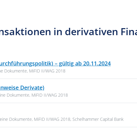
nsaktionen in derivativen Fi
PDF, 44 K
chführungspolitik) – gültig ab 20.11.2024
n:
ine Dokumente
,
MiFID II/WAG 2018
PDF, 208 KB
weise Derivate)
en:
eine Dokumente
,
MiFID II/WAG 2018
, 612 KB
rien:
meine Dokumente
,
MiFID II/WAG 2018
,
Schelhammer Capital Bank