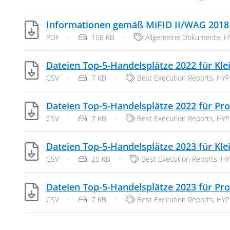
Informationen gemäß MiFID II/WAG 2018
Dateityp: PDF-Dokument
Dateigröße:
Kategorien:
PDF
·
108 KB
·
Allgemeine Dokumente
,
H
Dateien Top-5-Handelsplätze 2022 für K
Dateityp: CSV-Daten
Dateigröße:
Kategorien:
CSV
·
7 KB
·
Best Execution Reports
,
HY
Dateien Top-5-Handelsplätze 2022 für P
Dateityp: CSV-Daten
Dateigröße:
Kategorien:
CSV
·
7 KB
·
Best Execution Reports
,
HY
Dateien Top-5-Handelsplätze 2023 für K
Dateityp: CSV-Daten
Dateigröße:
Kategorien:
CSV
·
25 KB
·
Best Execution Reports
,
HY
Dateien Top-5-Handelsplätze 2023 für P
Dateityp: CSV-Daten
Dateigröße:
Kategorien:
CSV
·
7 KB
·
Best Execution Reports
,
HY