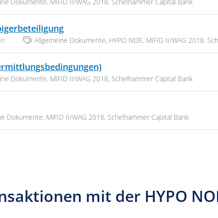
en:
eine Dokumente
,
MiFID II/WAG 2018
,
Schelhammer Capital Bank
PDF, 150 KB
igerbeteiligung
Kategorien:
en
·
Allgemeine Dokumente
,
HYPO NOE
,
MiFID II/WAG 2018
,
Sch
PDF, 176 KB
ermittlungsbedingungen)
en:
eine Dokumente
,
MiFID II/WAG 2018
,
Schelhammer Capital Bank
n:
ine Dokumente
,
MiFID II/WAG 2018
,
Schelhammer Capital Bank
nsaktionen mit der HYPO NOE 