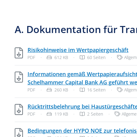
A. Dokumentation für Tra
PDF
Risikohinweise im Wertpapiergeschäft
Dateityp: PDF-Dokument
Dateigröße:
Katego
PDF
·
612 KB
·
60 Seiten
·
Allge
Informationen gemäß Wertpapieraufsichts
Schelhammer Capital Bank AG geführt w
Dateityp: PDF-Dokument
Dateigröße:
Katego
PDF
·
260 KB
·
16 Seiten
·
Allge
Rücktrittsbelehrung bei Haustürgeschäft
Dateityp: PDF-Dokument
Dateigröße:
Kategori
PDF
·
119 KB
·
2 Seiten
·
Allgem
Bedingungen der HYPO NOE zur telefonis