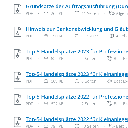
Grundsätze der Auftragsausführung (Durc
Dateityp: PDF-Dokument
Dateigröße:
Katego
PDF
·
265 KB
·
11 Seiten
·
Allge
Hinweis zur Bankenabwicklung und Gläub
Dateityp: PDF-Dokument
Dateigröße:
Veröffentlichungsdatum:
PDF
·
150 KB
·
1.12.2023
·
4 Seit
Top-5-Handelsplätze 2023 für Professio
Dateityp: PDF-Dokument
Dateigröße:
Kategori
PDF
·
622 KB
·
2 Seiten
·
Best Ex
Top-5-Handelsplätze 2023 für Kleinanle
Dateityp: PDF-Dokument
Dateigröße:
Kategori
PDF
·
669 KB
·
8 Seiten
·
Best Ex
Top-5-Handelsplätze 2022 für Professio
Dateityp: PDF-Dokument
Dateigröße:
Kategori
PDF
·
622 KB
·
2 Seiten
·
Best Ex
Top-5-Handelsplätze 2022 für Kleinanle
Dateityp: PDF-Dokument
Dateigröße:
Katego
PDF
·
791 KB
·
10 Seiten
·
Best E