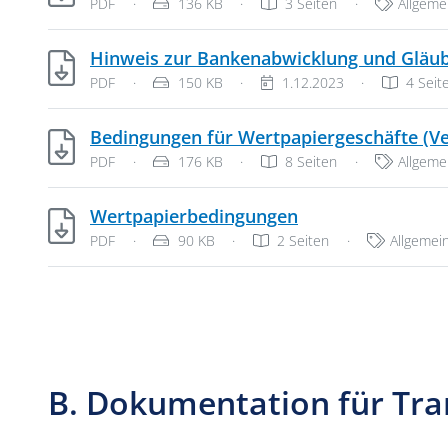
Dateityp: PDF-Dokument
Dateigröße:
Kategori
PDF
·
136 KB
·
3 Seiten
·
Allgem
Hinweis zur Bankenabwicklung und Gläub
Dateityp: PDF-Dokument
Dateigröße:
Veröffentlichungsdatum:
PDF
·
150 KB
·
1.12.2023
·
4 Seit
Bedingungen für Wertpapiergeschäfte (V
Dateityp: PDF-Dokument
Dateigröße:
Kategori
PDF
·
176 KB
·
8 Seiten
·
Allgem
PDF, 90 KB
Wertpapierbedingungen
Dateityp: PDF-Dokument
Dateigröße:
Kategorie
PDF
·
90 KB
·
2 Seiten
·
Allgeme
B. Dokumentation für Tra