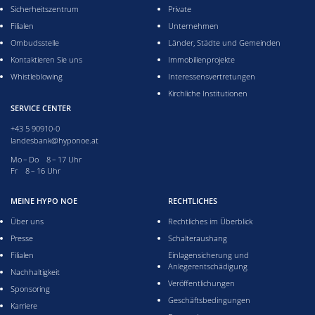
Sicherheitszentrum
Private
Filialen
Unternehmen
Ombudsstelle
Länder, Städte und Gemeinden
Kontaktieren Sie uns
Immobilienprojekte
Whistleblowing
Interessensvertretungen
Kirchliche Institutionen
SERVICE CENTER
+43 5 90910-0
landesbank@hyponoe.at
Montag bis Donnerstag acht bis 17 Uhr
Mo – Do 8 – 17 Uhr
Freitag acht bis 16 Uhr
Fr 8 – 16 Uhr
MEINE HYPO NOE
RECHTLICHES
Über uns
Rechtliches im Überblick
Presse
Schalteraushang
Filialen
Einlagensicherung und
Anlegerentschädigung
Nachhaltigkeit
Veröffentlichungen
Sponsoring
Geschäftsbedingungen
Karriere