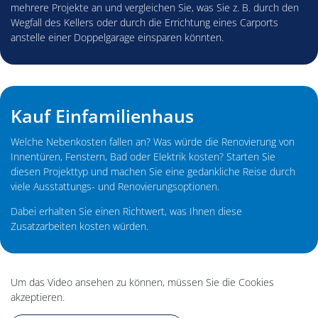
mehrere Projekte an und vergleichen Sie, was Sie z. B. durch den
Wegfall des Kellers oder durch die Errichtung eines Carports
anstelle einer Doppelgarage einsparen könnten.
Kauf Einfamilienhaus
Welche Nebenkosten fallen an? Was würde die Renovierung von
Innentüren, Fenstern, Bad oder Elektrik kosten? Starten Sie
diesen Projekttyp und machen Sie eine gedankliche Reise durch
viele Ausstattungs- und Renovierungsoptionen.
Dabei erhalten Sie einen Richtwert, was Ihnen diese
Zusatzarbeiten kosten würden.
Um das Video ansehen zu können, müssen Sie die Cookies
akzeptieren.