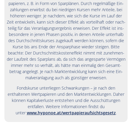
papieren, z. B. in Form von Spar­plänen. Durch regel­mäßige Ein­
zahlungen erwirbst du bei niedrigen Kursen mehr Anteile, bei
höheren weniger. Je nachdem, wie sich die Kurse im Lauf der
Zeit ent­wickeln, kann sich dieser Effekt als vorteil­haft oder nach­
teilig für das Ver­anlagungs­ergebnis erweisen. Der Effekt ist ins­
beson­dere in jenen Phasen positiv, in denen An­teile unter­halb
des Durch­schnitts­kurses zu­ge­kauft werden können, sofern die
Kurse bis ans Ende der Anspar­phase wieder steigen. Bitte
beachte: Der Durch­schnitts­kosten­effekt nimmt mit zu­nehmen­
der Lauf­zeit des Spar­plans ab, da sich das an­ge­sparte Ver­mögen
immer mehr so ver­hält, als hätte man ein­malig den Gesamt­
betrag angelegt. Je nach Markt­ent­wicklung kann sich eine Ein­
mal­veran­lagung auch als günstiger er­weisen.
Fondskurse unterliegen Schwankungen – je nach den
enthaltenen Wertpapieren und den Marktentwicklungen. Daher
können Kapitalverluste entstehen und die Ausschüttungen
entfallen. Weitere Informationen findst du
unter
www.hyponoe.at/wertpapieraufsichtsgesetz
.