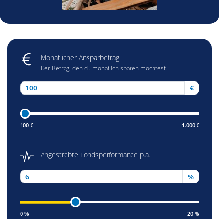
Dein Fondsrechner
Monatlicher Ansparbetrag
Der Betrag, den du monatlich sparen möchtest.
€
100 €
1.000 €
Angestrebte Fondsperformance p.a.
%
0 %
20 %