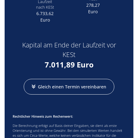
Laufzeit
278,27
nach KESt
Euro
6.733,62
Euro
Kapital am Ende der Laufzeit vor
KESt
7.011,89
Euro
Gleich einen Termin vereinbaren
Rechtlicher Hinweis zum Rechenwert:
Die Berechnung erfolgt auf Basis deiner Eingaben, sie dient als erste
Orientierung und ist ohne Gewähr. Bei den simulierten Werten handelt
es sich um Circa-Werte, welche keinen verlässlichen Indikator für die