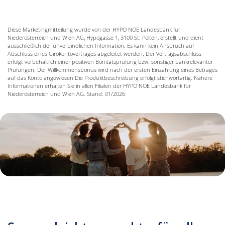
Diese Marketingmitteilung wurde von der HYPO NOE Landesbank für
Niederösterreich und Wien AG, Hypogasse 1, 3100 St. Pölten, erstellt und dient
ausschließlich der unverbindlichen Information. Es kann kein Anspruch auf
Abschluss eines Girokontovertrages abgeleitet werden. Der Vertragsabschluss
erfolgt vorbehaltlich einer positiven Bonitätsprüfung bzw. sonstiger bankrelevanter
Prüfungen. Der Willkommensbonus wird nach der ersten Einzahlung eines Betrages
auf das Konto angewiesen.Die Produktbeschreibung erfolgt stichwortartig. Nähere
Informationen erhalten Sie in allen Filialen der HYPO NOE Landesbank für
Niederösterreich und Wien AG. Stand: 01/2026