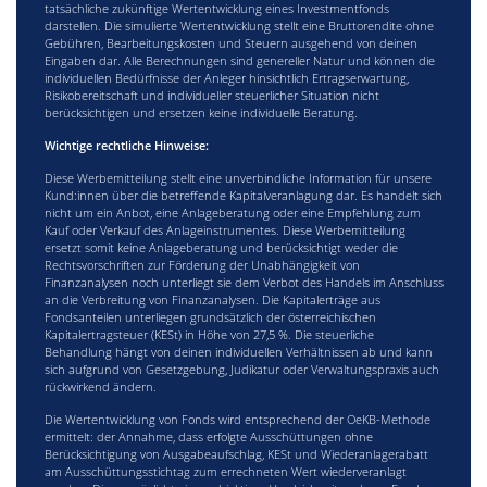
tatsächliche zukünftige Wertentwicklung eines Investmentfonds
darstellen. Die simulierte Wertentwicklung stellt eine Bruttorendite ohne
Gebühren, Bearbeitungskosten und Steuern ausgehend von deinen
Eingaben dar. Alle Berechnungen sind genereller Natur und können die
individuellen Bedürfnisse der Anleger hinsichtlich Ertragserwartung,
Risikobereitschaft und individueller steuerlicher Situation nicht
berücksichtigen und ersetzen keine individuelle Beratung.
Wichtige rechtliche Hinweise:
Diese Werbemitteilung stellt eine unverbindliche Information für unsere
Kund:innen über die betreffende Kapitalveranlagung dar. Es handelt sich
nicht um ein Anbot, eine Anlageberatung oder eine Empfehlung zum
Kauf oder Verkauf des Anlageinstrumentes. Diese Werbemitteilung
ersetzt somit keine Anlageberatung und berücksichtigt weder die
Rechtsvorschriften zur Förderung der Unabhängigkeit von
Finanzanalysen noch unterliegt sie dem Verbot des Handels im Anschluss
an die Verbreitung von Finanzanalysen. Die Kapitalerträge aus
Fondsanteilen unterliegen grundsätzlich der österreichischen
Kapitalertragsteuer (KESt) in Höhe von 27,5 %. Die steuerliche
Behandlung hängt von deinen individuellen Verhältnissen ab und kann
sich aufgrund von Gesetzgebung, Judikatur oder Verwaltungspraxis auch
rückwirkend ändern.
Die Wertentwicklung von Fonds wird entsprechend der OeKB-Methode
ermittelt: der Annahme, dass erfolgte Ausschüttungen ohne
Berücksichtigung von Ausgabeaufschlag, KESt und Wiederanlagerabatt
am Ausschüttungsstichtag zum errechneten Wert wiederveranlagt