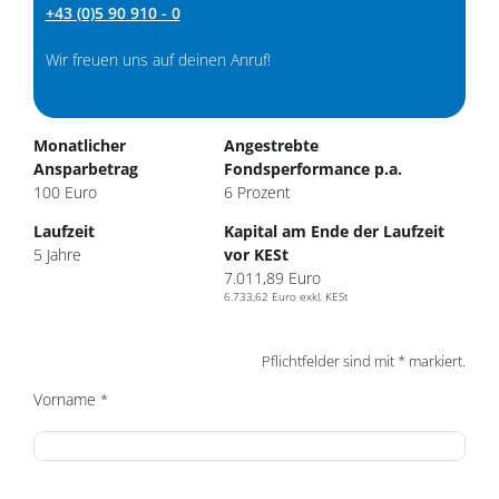
+43 (0)5 90 910 - 0
Wir freuen uns auf deinen Anruf!
Kontatkformular
Monatlicher
Angestrebte
Ansparbetrag
Fondsperformance p.a.
100
Euro
6
Prozent
Laufzeit
Kapital am Ende der Laufzeit
5
Jahre
vor KESt
7.011,89
Euro
6.733,62
Euro exkl. KESt
Pflichtfelder sind mit * markiert.
Vorname
*
Pflichtfeld