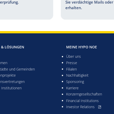
erprüfung.
Sie verdächtige Mails oder
erhalten.
 & LÖSUNGEN
MEINE HYPO NOE
Über uns
hmen
Presse
Städte und Gemeinden
Filialen
enprojekte
Nachhaltigkeit
ensvertretungen
Sponsoring
e Institutionen
Karriere
Konzerngesellschaften
Financial Institutions
, öffnet neu
Investor Relations