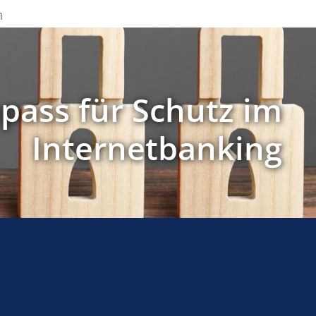
n
pass für Schutz im
Internetbanking