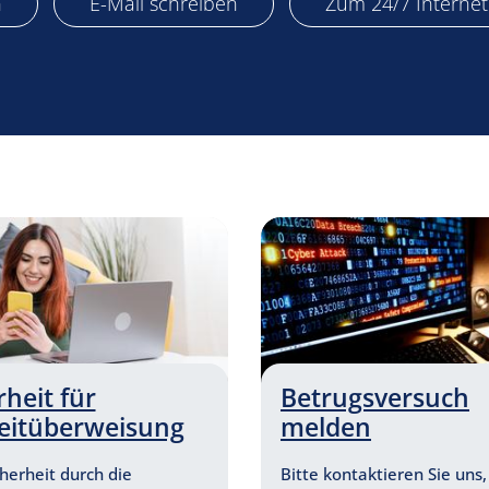
n
E-Mail schreiben
Zum 24/7 Interne
nster
rheit für
Betrugsversuch
eitüberweisung
melden
herheit durch die
Bitte kontaktieren Sie uns