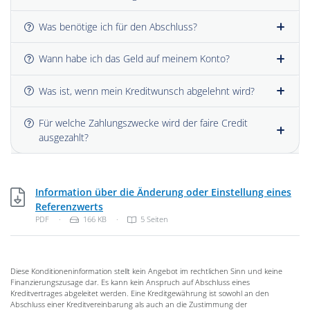
Was benötige ich für den Abschluss?
Wann habe ich das Geld auf meinem Konto?
Was ist, wenn mein Kreditwunsch abgelehnt wird?
Für welche Zahlungszwecke wird der faire Credit
ausgezahlt?
Information über die Änderung oder Einstellung eines
PDF, 166 KB
Referenzwerts
Dateityp: PDF-Dokument
Dateigröße:
PDF
·
166 KB
·
5 Seiten
Diese Konditioneninformation stellt kein Angebot im rechtlichen Sinn und keine
Finanzierungszusage dar. Es kann kein Anspruch auf Abschluss eines
Kreditvertrages abgeleitet werden. Eine Kreditgewährung ist sowohl an den
Abschluss einer Kreditvereinbarung als auch an die Zustimmung der