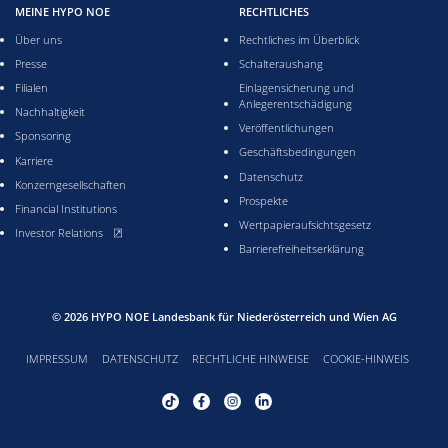
MEINE HYPO NOE
RECHTLICHES
Über uns
Rechtliches im Überblick
Presse
Schalteraushang
Filialen
Einlagensicherung und
Anlegerentschädigung
Nachhaltigkeit
Veröffentlichungen
Sponsoring
Geschäftsbedingungen
Karriere
Datenschutz
Konzerngesellschaften
Prospekte
Financial Institutions
Wertpapieraufsichtsgesetz
, öffnet neues Fenster
Investor Relations
Barrierefreiheitserklärung
© 2026
HYPO NOE Landesbank für Niederösterreich und Wien AG
IMPRESSUM
DATENSCHUTZ
RECHTLICHE HINWEISE
COOKIE-HINWEIS
Tiktok Profil von HYPO NOE, öffnet neues Fenster
Facebook Profil von HYPO NOE, öffnet neues Fenste
Instagram Profil von HYPO NOE, öffnet neues
LinkedIn Profil von HYPO NOE, öffnet 