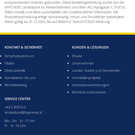
entsprechenden Gremien gebunden. Diese Marketingmitteilung wurde von der
HYPO NOE Landesbank für Niederösterreich und Wien AG, Hypogasse 1, 3100 St.
Pölten erstellt und dient ausschließlich der unverbindlichen Information. Die
Produktbeschreibung erfolgt stichwortartig. Irrtum und Druckfehler vorbehalten.
Aktion gültig bis 31.12.2023. Bis auf Widerruf. Stand 01/2025 Werbung
KONTAKT & SICHERHEIT
KUNDEN & LÖSUNGEN
Sicherheitszentrum
Private
Filialen
Unternehmen
Ombudsstelle
Länder, Städte und Gemeinden
Kontaktieren Sie uns
Immobilienprojekte
Whistleblowing
Interessensvertretungen
Kirchliche Institutionen
SERVICE CENTER
+43 5 90910-0
landesbank@hyponoe.at
Montag bis Donnerstag acht bis 17 Uhr
Mo – Do 8 – 17 Uhr
Freitag acht bis 16 Uhr
Fr 8 – 16 Uhr