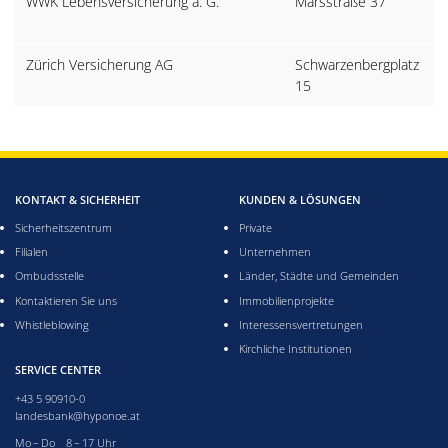
WWK Lebensversicherung a. G.
Marsstraße 37
D
M
Zürich Versicherung AG
Schwarzenbergplatz
1
15
KONTAKT & SICHERHEIT
KUNDEN & LÖSUNGEN
Sicherheitszentrum
Private
Filialen
Unternehmen
Ombudsstelle
Länder, Städte und Gemeinden
Kontaktieren Sie uns
Immobilienprojekte
Whistleblowing
Interessensvertretungen
Kirchliche Institutionen
SERVICE CENTER
+43 5 90910-0
landesbank@hyponoe.at
Montag bis Donnerstag acht bis 17 Uhr
Mo – Do 8 – 17 Uhr