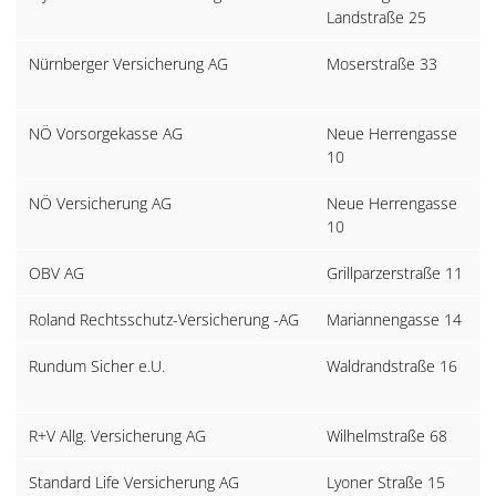
Landstraße 25
G
Nürnberger Versicherung AG
Moserstraße 33
5
S
NÖ Vorsorgekasse AG
Neue Herrengasse
3
10
P
NÖ Versicherung AG
Neue Herrengasse
3
10
P
OBV AG
Grillparzerstraße 11
1
Roland Rechtsschutz-Versicherung -AG
Mariannengasse 14
1
Rundum Sicher e.U.
Waldrandstraße 16
4
W
R+V Allg. Versicherung AG
Wilhelmstraße 68
1
Standard Life Versicherung AG
Lyoner Straße 15
D