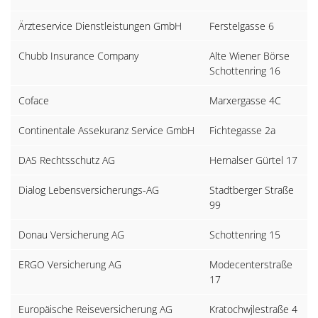
Ärzteservice Dienstleistungen GmbH
Ferstelgasse 6
1
Chubb Insurance Company
Alte Wiener Börse
1
Schottenring 16
Coface
Marxergasse 4C
1
Continentale Assekuranz Service GmbH
Fichtegasse 2a
1
DAS Rechtsschutz AG
Hernalser Gürtel 17
1
Dialog Lebensversicherungs-AG
Stadtberger Straße
D
99
A
Donau Versicherung AG
Schottenring 15
1
ERGO Versicherung AG
Modecenterstraße
1
17
Europäische Reiseversicherung AG
Kratochwjlestraße 4
1