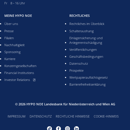
Freitag acht bis 16 Uhr
Fr 8 – 16 Uhr
MEINE HYPO NOE
RECHTLICHES
Über uns
Rechtliches im Überblick
Presse
Schalteraushang
Filialen
Einlagensicherung und
Anlegerentschädigung
Nachhaltigkeit
Veröffentlichungen
Sponsoring
Geschäftsbedingungen
Karriere
Datenschutz
Konzerngesellschaften
Prospekte
Financial Institutions
Wertpapieraufsichtsgesetz
, öffnet neues Fenster
Investor Relations
Barrierefreiheitserklärung
© 2026
HYPO NOE Landesbank für Niederösterreich und Wien AG
IMPRESSUM
DATENSCHUTZ
RECHTLICHE HINWEISE
COOKIE-HINWEIS
Tiktok Profil von HYPO NOE, öffnet neues Fenster
Facebook Profil von HYPO NOE, öffnet neues Fenste
Instagram Profil von HYPO NOE, öffnet neues
LinkedIn Profil von HYPO NOE, öffnet 