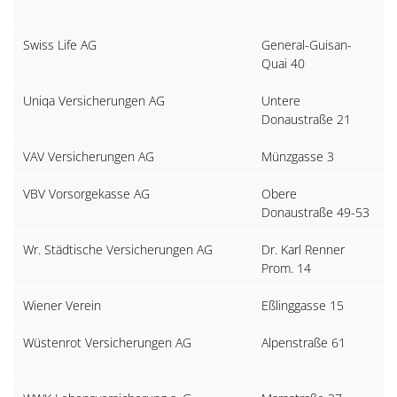
F
Swiss Life AG
General-Guisan-
C
Quai 40
Z
Uniqa Versicherungen AG
Untere
1
Donaustraße 21
VAV Versicherungen AG
Münzgasse 3
1
VBV Vorsorgekasse AG
Obere
1
Donaustraße 49-53
Wr. Städtische Versicherungen AG
Dr. Karl Renner
3
Prom. 14
P
Wiener Verein
Eßlinggasse 15
1
Wüstenrot Versicherungen AG
Alpenstraße 61
5
S