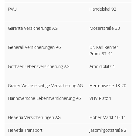
FWU
Handelskai 92
G
Garanta Versicherungs AG
Moserstraße 33
5
S
Generali Versicherungen AG
Dr. Karl Renner
3
Prom. 37-41
P
Gothaer Lebensversicherung AG
Arnoldiplatz 1
D
K
Grazer Wechselseitige Versicherung AG
Herrengasse 18-20
8
Hannoversche Lebensversicherung AG
VHV-Platz 1
3
H
Helvetia Versicherungen AG
Hoher Markt 10-11
1
Helvetia Transport
Jasomirgottstraße 2
1