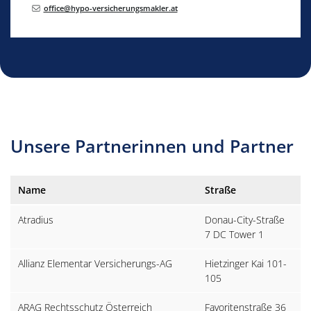
office@hypo-versicherungsmakler.at
Unsere Partnerinnen und Partner
Name
Straße
O
Atradius
Donau-City-Straße
1
7 DC Tower 1
Allianz Elementar Versicherungs-AG
Hietzinger Kai 101-
1
105
ARAG Rechtsschutz Österreich
Favoritenstraße 36
1