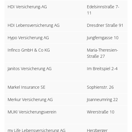
HDI Versicherung-AG
Edelsinnstraße 7-
1
11
HDI Lebensversicherung AG
Dresdner Straße 91
1
Hypo Versicherung AG
Jungferngasse 10
8
Infinco GmbH & Co KG
Maria-Theresien-
6
Straße 27
I
Janitos Versicherung AG
Im Breitspiel 2-4
D
H
Markel Insurance SE
Sophienstr. 26
D
Merkur Versicherung AG
Joanneumring 22
8
MUKI Versicherungsverein
Wirerstraße 10
4
I
my Life Lebensversicherung AG
Herzberger
D