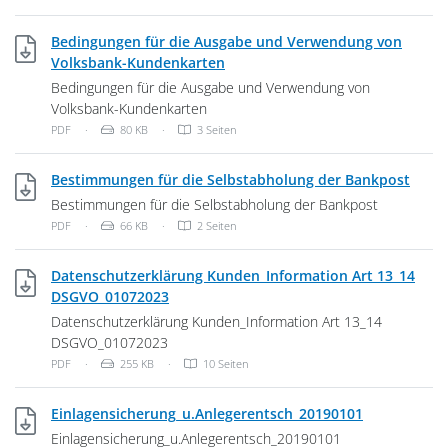
Bedingungen für die Ausgabe und Verwendung von
PDF, 80 KB
Volksbank-Kundenkarten
Bedingungen für die Ausgabe und Verwendung von
Volksbank-Kundenkarten
Dateityp: PDF-Dokument
Dateigröße:
PDF
·
80 KB
·
3 Seiten
PDF, 
Bestimmungen für die Selbstabholung der Bankpost
Bestimmungen für die Selbstabholung der Bankpost
Dateityp: PDF-Dokument
Dateigröße:
PDF
·
66 KB
·
2 Seiten
Datenschutzerklärung Kunden_Information Art 13_14
PDF, 255 KB
DSGVO_01072023
Datenschutzerklärung Kunden_Information Art 13_14
DSGVO_01072023
Dateityp: PDF-Dokument
Dateigröße:
PDF
·
255 KB
·
10 Seiten
PDF, 261 KB
Einlagensicherung_u.Anlegerentsch_20190101
Einlagensicherung_u.Anlegerentsch_20190101