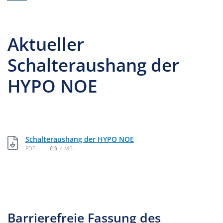
Aktueller
Schalteraushang der
HYPO NOE
PDF, 4 MB
Schalteraushang der HYPO NOE
Dateityp: PDF-Dokument
Dateigröße:
PDF
·
4 MB
Barrierefreie Fassung des