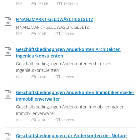
Dateityp: PDF-Dokument
Dateigröße:
PDF
·
261 KB
·
16 Seiten
PDF, 70 KB
FINANZMARKT-GELDWÄSCHEGESETZ
FINANZMARKT-GELDWÄSCHEGESETZ
Dateityp: PDF-Dokument
Dateigröße:
PDF
·
70 KB
·
2 Seiten
Geschäftsbedingungen Anderkonten Architekten
PDF, 71 KB
Ingenieurkonsulenten
Geschäftsbedingungen Anderkonten Architekten
Ingenieurkonsulenten
Dateityp: PDF-Dokument
Dateigröße:
PDF
·
71 KB
·
2 Seiten
Geschäftsbedingungen Anderkonten Immobilienmakler
PDF, 70 KB
Immobilienverwalter
Geschäftsbedingungen Anderkonten Immobilienmakler
Immobilienverwalter
Dateityp: PDF-Dokument
Dateigröße:
PDF
·
70 KB
·
2 Seiten
PDF, 7
Geschäftsbedingungen für Anderkonten der Notare