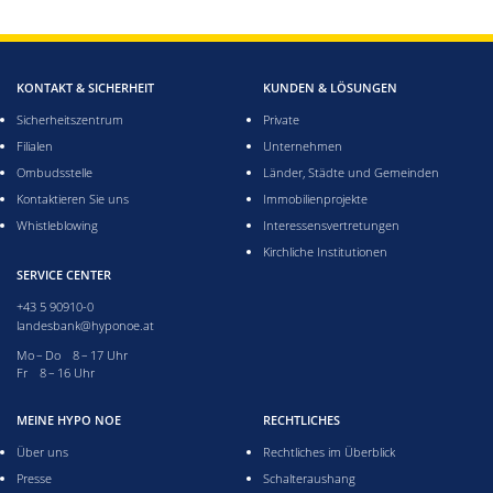
KONTAKT & SICHERHEIT
KUNDEN & LÖSUNGEN
Sicherheitszentrum
Private
Filialen
Unternehmen
Ombudsstelle
Länder, Städte und Gemeinden
Kontaktieren Sie uns
Immobilienprojekte
Whistleblowing
Interessensvertretungen
Kirchliche Institutionen
SERVICE CENTER
+43 5 90910-0
landesbank@hyponoe.at
Montag bis Donnerstag acht bis 17 Uhr
Mo – Do 8 – 17 Uhr
Freitag acht bis 16 Uhr
Fr 8 – 16 Uhr
MEINE HYPO NOE
RECHTLICHES
Über uns
Rechtliches im Überblick
Presse
Schalteraushang