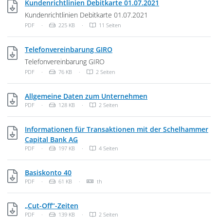
PDF, 225 KB
Kundenrichtlinien Debitkarte 01.07.2021
Kundenrichtlinien Debitkarte 01.07.2021
Dateityp: PDF-Dokument
Dateigröße:
PDF
·
225 KB
·
11 Seiten
PDF, 76 KB
Telefonvereinbarung GIRO
Telefonvereinbarung GIRO
Dateityp: PDF-Dokument
Dateigröße:
PDF
·
76 KB
·
2 Seiten
PDF, 128 KB
Allgemeine Daten zum Unternehmen
Dateityp: PDF-Dokument
Dateigröße:
PDF
·
128 KB
·
2 Seiten
Informationen für Transaktionen mit der Schelhammer
PDF, 197 KB
Capital Bank AG
Dateityp: PDF-Dokument
Dateigröße:
PDF
·
197 KB
·
4 Seiten
PDF, 61 KB
Basiskonto 40
Dateityp: PDF-Dokument
Dateigröße:
Sprache des Inhalts:
PDF
·
61 KB
·
th
PDF, 139 KB
„Cut-Off“-Zeiten
Dateityp: PDF-Dokument
Dateigröße:
PDF
·
139 KB
·
2 Seiten