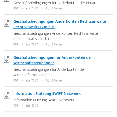
Geschäftsbedingungen für Anderkonten der Notare
Dateityp: PDF-Dokument
Dateigröße:
PDF
·
74 KB
·
2 Seiten
Geschäftsbedingungen Anderkonten Rechtsanwälte
PDF, 78 KB
Rechtsanwalts G.m.b.H
Geschäftsbedingungen Anderkonten Rechtsanwälte
Rechtsanwalts G.m.b.H
Dateityp: PDF-Dokument
Dateigröße:
PDF
·
78 KB
·
2 Seiten
Geschäftsbedingungen für Anderkonten der
PDF, 73 KB
Wirtschaftstreuhänder
Geschäftsbedingungen für Anderkonten der
Wirtschaftstreuhänder
Dateityp: PDF-Dokument
Dateigröße:
PDF
·
73 KB
·
2 Seiten
PDF, 52 KB
Information Nutzung SWIFT Netzwerk
Information Nutzung SWIFT Netzwerk
Dateityp: PDF-Dokument
Dateigröße:
PDF
·
52 KB