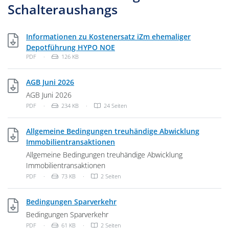
Schalteraushangs
Informationen zu Kostenersatz iZm ehemaliger
PDF, 126 KB
Depotführung HYPO NOE
Dateityp: PDF-Dokument
Dateigröße:
PDF
·
126 KB
PDF, 234 KB
AGB Juni 2026
AGB Juni 2026
Dateityp: PDF-Dokument
Dateigröße:
PDF
·
234 KB
·
24 Seiten
Allgemeine Bedingungen treuhändige Abwicklung
PDF, 73 KB
Immobilientransaktionen
Allgemeine Bedingungen treuhändige Abwicklung
Immobilientransaktionen
Dateityp: PDF-Dokument
Dateigröße:
PDF
·
73 KB
·
2 Seiten
PDF, 61 KB
Bedingungen Sparverkehr
Bedingungen Sparverkehr
Dateityp: PDF-Dokument
Dateigröße:
PDF
·
61 KB
·
2 Seiten