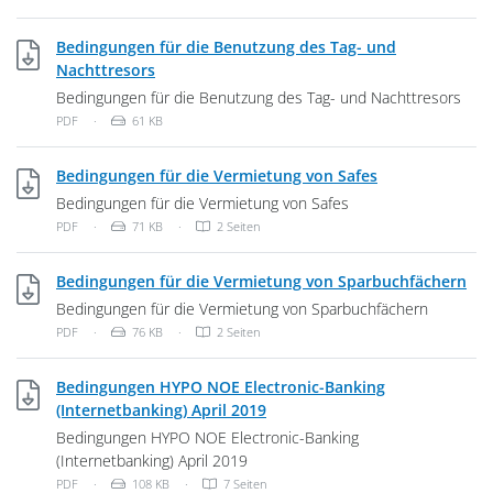
Bedingungen für die Benutzung des Tag- und
PDF, 61 KB
Nachttresors
Bedingungen für die Benutzung des Tag- und Nachttresors
Dateityp: PDF-Dokument
Dateigröße:
PDF
·
61 KB
PDF, 71 KB
Bedingungen für die Vermietung von Safes
Bedingungen für die Vermietung von Safes
Dateityp: PDF-Dokument
Dateigröße:
PDF
·
71 KB
·
2 Seiten
PDF
Bedingungen für die Vermietung von Sparbuchfächern
Bedingungen für die Vermietung von Sparbuchfächern
Dateityp: PDF-Dokument
Dateigröße:
PDF
·
76 KB
·
2 Seiten
Bedingungen HYPO NOE Electronic-Banking
PDF, 108 KB
(Internetbanking) April 2019
Bedingungen HYPO NOE Electronic-Banking
(Internetbanking) April 2019
Dateityp: PDF-Dokument
Dateigröße:
PDF
·
108 KB
·
7 Seiten