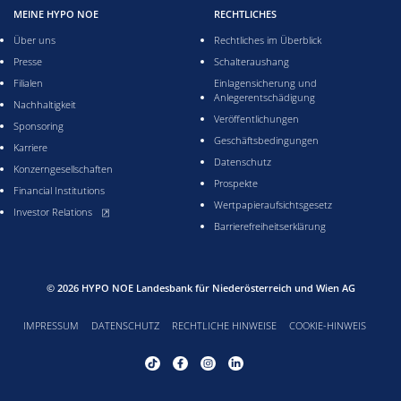
MEINE HYPO NOE
RECHTLICHES
Über uns
Rechtliches im Überblick
Presse
Schalteraushang
Filialen
Einlagensicherung und
Anlegerentschädigung
Nachhaltigkeit
Veröffentlichungen
Sponsoring
Geschäftsbedingungen
Karriere
Datenschutz
Konzerngesellschaften
Prospekte
Financial Institutions
Wertpapieraufsichtsgesetz
, öffnet neues Fenster
Investor Relations
Barrierefreiheitserklärung
© 2026
HYPO NOE Landesbank für Niederösterreich und Wien AG
IMPRESSUM
DATENSCHUTZ
RECHTLICHE HINWEISE
COOKIE-HINWEIS
Tiktok Profil von HYPO NOE, öffnet neues Fenster
Facebook Profil von HYPO NOE, öffnet neues Fenste
Instagram Profil von HYPO NOE, öffnet neues
LinkedIn Profil von HYPO NOE, öffnet 