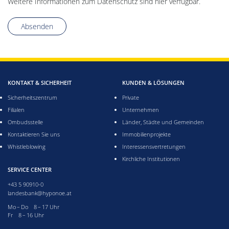
Weitere Informationen zum Datenschutz sind hier verfügbar.
Absenden
KONTAKT & SICHERHEIT
KUNDEN & LÖSUNGEN
Sicherheitszentrum
Private
Filialen
Unternehmen
Ombudsstelle
Länder, Städte und Gemeinden
Kontaktieren Sie uns
Immobilienprojekte
Whistleblowing
Interessensvertretungen
Kirchliche Institutionen
SERVICE CENTER
+43 5 90910-0
landesbank@hyponoe.at
Montag bis Donnerstag acht bis 17 Uhr
Mo – Do 8 – 17 Uhr
Freitag acht bis 16 Uhr
Fr 8 – 16 Uhr