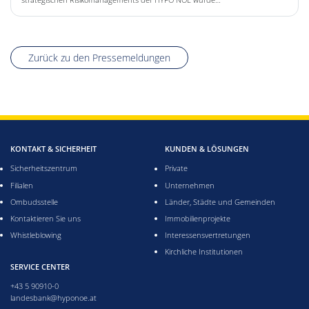
Zurück zu den Pressemeldungen
KONTAKT & SICHERHEIT
KUNDEN & LÖSUNGEN
Sicherheitszentrum
Private
Filialen
Unternehmen
Ombudsstelle
Länder, Städte und Gemeinden
Kontaktieren Sie uns
Immobilienprojekte
Whistleblowing
Interessensvertretungen
Kirchliche Institutionen
SERVICE CENTER
+43 5 90910-0
landesbank@hyponoe.at