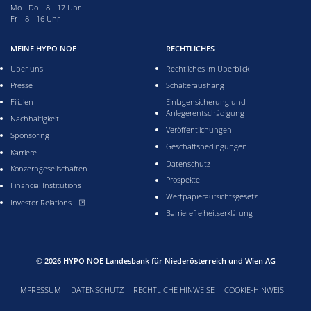
Montag bis Donnerstag acht bis 17 Uhr
Mo – Do 8 – 17 Uhr
Freitag acht bis 16 Uhr
Fr 8 – 16 Uhr
MEINE HYPO NOE
RECHTLICHES
Über uns
Rechtliches im Überblick
Presse
Schalteraushang
Filialen
Einlagensicherung und
Anlegerentschädigung
Nachhaltigkeit
Veröffentlichungen
Sponsoring
Geschäftsbedingungen
Karriere
Datenschutz
Konzerngesellschaften
Prospekte
Financial Institutions
Wertpapieraufsichtsgesetz
, öffnet neues Fenster
Investor Relations
Barrierefreiheitserklärung
© 2026
HYPO NOE Landesbank für Niederösterreich und Wien AG
IMPRESSUM
DATENSCHUTZ
RECHTLICHE HINWEISE
COOKIE-HINWEIS