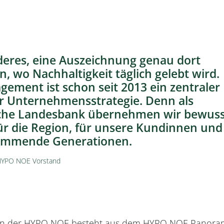
deres, eine Auszeichnung genau dort
wo Nachhaltigkeit täglich gelebt wird.
ement ist schon seit 2013 ein zentraler
er Unternehmensstrategie. Denn als
sche Landesbank übernehmen wir bewuss
ür die Region, für unsere Kundinnen und
ommende Generationen.
HYPO NOE Vorstand
tion der HYPO NOE besteht aus dem HYPO NOE Panora