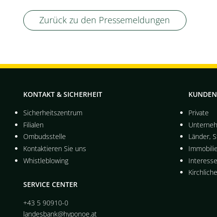
Zurück zu den Pressemeldungen
KONTAKT & SICHERHEIT
KUNDEN
Sicherheitszentrum
Private
Filialen
Unterne
Ombudsstelle
Länder, 
Kontaktieren Sie uns
Immobili
Whistleblowing
Interess
Kirchlich
SERVICE CENTER
+43 5 90910-0
landesbank@hyponoe.at