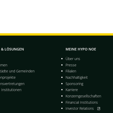
 & LÖSUNGEN
MEINE HYPO NOE
Über uns
hmen
Presse
Städte und Gemeinden
Filialen
enprojekte
Nachhaltigkeit
ensvertretungen
Sponsoring
e Institutionen
Karriere
Konzerngesellschaften
Financial Institutions
, öffnet neu
Investor Relations