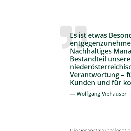
Es ist etwas Beson
entgegenzunehmen, 
Nachhaltiges Manag
Bestandteil unser
niederösterreichi
Verantwortung – f
Kunden und für k
— Wolfgang Viehauser
, 
Die Veranstaltungsloca