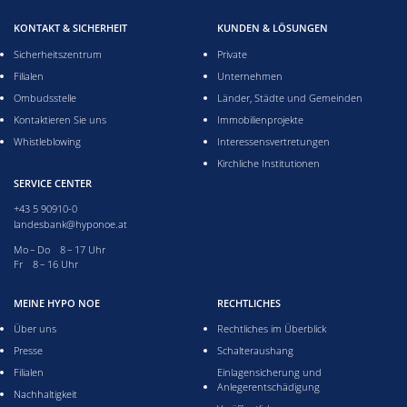
KONTAKT & SICHERHEIT
KUNDEN & LÖSUNGEN
Sicherheitszentrum
Private
Filialen
Unternehmen
Ombudsstelle
Länder, Städte und Gemeinden
Kontaktieren Sie uns
Immobilienprojekte
Whistleblowing
Interessensvertretungen
Kirchliche Institutionen
SERVICE CENTER
+43 5 90910-0
landesbank@hyponoe.at
Montag bis Donnerstag acht bis 17 Uhr
Mo – Do 8 – 17 Uhr
Freitag acht bis 16 Uhr
Fr 8 – 16 Uhr
MEINE HYPO NOE
RECHTLICHES
Über uns
Rechtliches im Überblick
Presse
Schalteraushang
Filialen
Einlagensicherung und
Anlegerentschädigung
Nachhaltigkeit