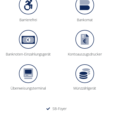
Barrierefrei
Bankomat
Bank­noten-Einzahlungs­gerät
Konto­auszugs­drucker
Über­weisungs­terminal
Münz­zähl­gerät
SB-Foyer