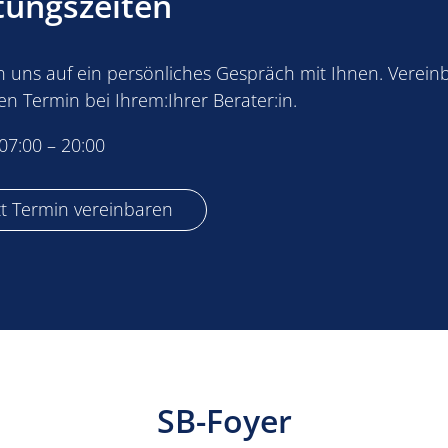
tungszeiten
n uns auf ein persönliches Gespräch mit Ihnen. Verein
en Termin bei Ihrem:Ihrer Berater:in.
s Freitag, sieben bis 20 Uhr
07:00 – 20:00
zt Termin vereinbaren
SB-Foyer