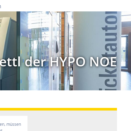
n
wettl der HYPO NOE
zen, müssen
es