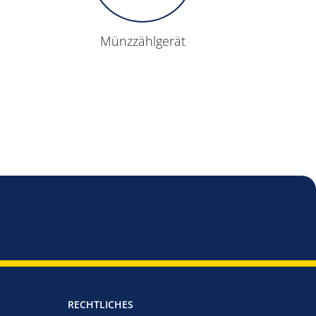
Münz­zähl­gerät
RECHTLICHES