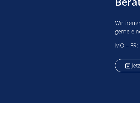
Bera
Wir freue
gerne ein
Montag bi
MO – FR: 
Jet