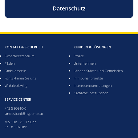
Datenschutz
KONTAKT & SICHERHEIT
KUNDEN & LÖSUNGEN
Sicherheitszentrum
Private
Filialen
Unternehmen
Ombudsstelle
Länder, Städte und Gemeinden
Kontaktieren Sie uns
Immobilienprojekte
Whistleblowing
Interessensvertretungen
Kirchliche Institutionen
SERVICE CENTER
+43 5 90910-0
landesbank@hyponoe.at
Montag bis Donnerstag acht bis 17 Uhr
Mo – Do 8 – 17 Uhr
Freitag acht bis 16 Uhr
Fr 8 – 16 Uhr