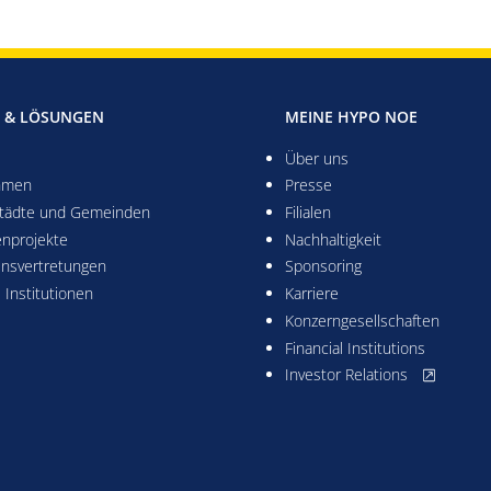
 & LÖSUNGEN
MEINE HYPO NOE
Über uns
hmen
Presse
Städte und Gemeinden
Filialen
enprojekte
Nachhaltigkeit
ensvertretungen
Sponsoring
e Institutionen
Karriere
Konzerngesellschaften
Financial Institutions
, öffnet neu
Investor Relations