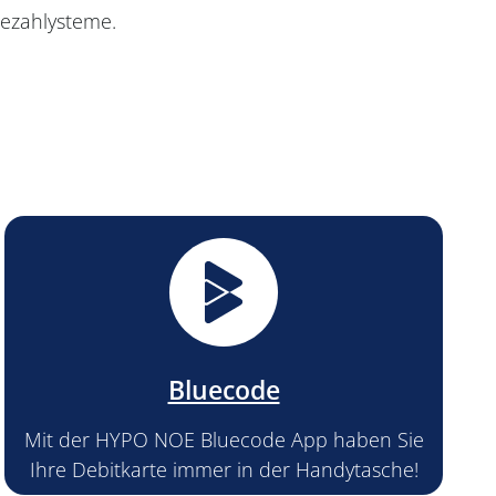
Bezahlysteme.
Bluecode
Mit der HYPO NOE Bluecode App haben Sie
Ihre Debitkarte immer in der Handytasche!