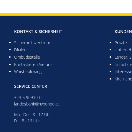
KONTAKT & SICHERHEIT
KUNDEN
Sicherheitszentrum
Private
Filialen
Unterne
Ombudsstelle
Länder, 
Kontaktieren Sie uns
Immobili
Whistleblowing
Interess
Kirchlich
SERVICE CENTER
+43 5 90910-0
landesbank@hyponoe.at
Montag bis Donnerstag acht bis 17 Uhr
Mo – Do 8 – 17 Uhr
Freitag acht bis 16 Uhr
Fr 8 – 16 Uhr