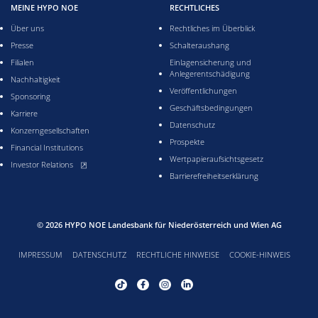
MEINE HYPO NOE
RECHTLICHES
Über uns
Rechtliches im Überblick
Presse
Schalteraushang
Filialen
Einlagensicherung und
Anlegerentschädigung
Nachhaltigkeit
Veröffentlichungen
Sponsoring
Geschäftsbedingungen
Karriere
Datenschutz
Konzerngesellschaften
Prospekte
Financial Institutions
Wertpapieraufsichtsgesetz
, öffnet neues Fenster
Investor Relations
Barrierefreiheitserklärung
© 2026
HYPO NOE Landesbank für Niederösterreich und Wien AG
IMPRESSUM
DATENSCHUTZ
RECHTLICHE HINWEISE
COOKIE-HINWEIS
Tiktok Profil von HYPO NOE, öffnet neues Fenster
Facebook Profil von HYPO NOE, öffnet neues Fenste
Instagram Profil von HYPO NOE, öffnet neues
LinkedIn Profil von HYPO NOE, öffnet 