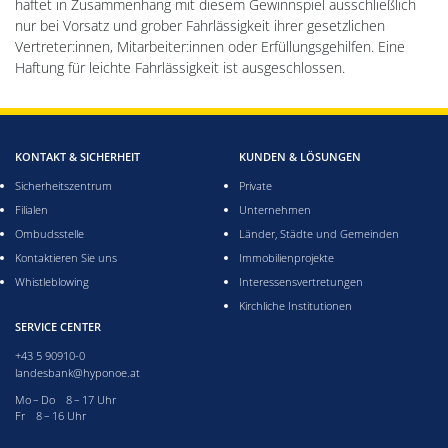
haftet in Zusammenhang mit diesem Gewinnspiel ausschließlich
nur bei Vorsatz und grober Fahrlässigkeit ihrer gesetzlichen
Vertreter:innen, Mitarbeiter:innen oder Erfüllungsgehilfen. Eine
Haftung für leichte Fahrlässigkeit ist ausgeschlossen.
KONTAKT & SICHERHEIT
KUNDEN & LÖSUNGEN
Sicherheitszentrum
Private
Filialen
Unternehmen
Ombudsstelle
Länder, Städte und Gemeinden
Kontaktieren Sie uns
Immobilienprojekte
Whistleblowing
Interessensvertretungen
Kirchliche Institutionen
SERVICE CENTER
+43 5 90910-0
landesbank@hyponoe.at
Montag bis Donnerstag acht bis 17 Uhr
Mo – Do 8 – 17 Uhr
Freitag acht bis 16 Uhr
Fr 8 – 16 Uhr